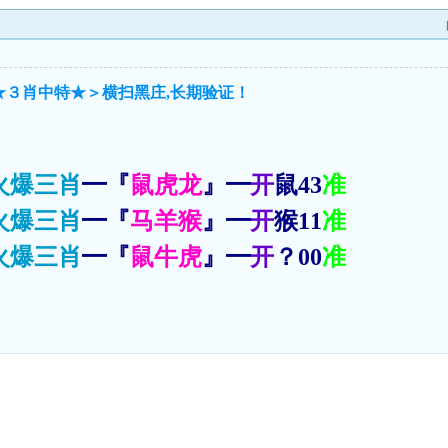
★３肖中特★＞横扫黑庄,长期验证！
火爆三肖
━『
鼠虎龙
』━
开
鼠43
准
火爆三肖
━『
马羊猴
』━
开
猴11
准
火爆三肖
━『
鼠牛虎
』━
开
？00
准