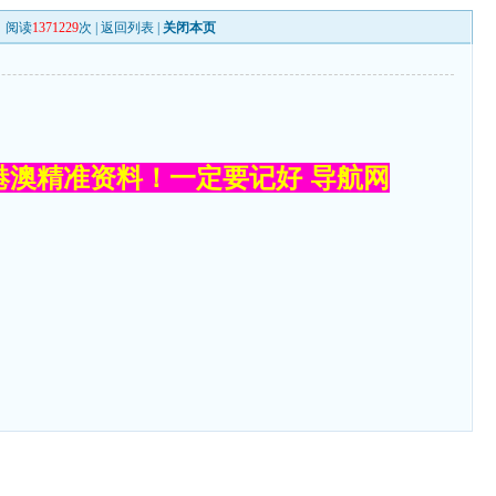
阅读
1371229
次 |
返回列表
|
关闭本页
港澳精准资料！一定要记好 导航网