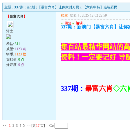
主题 :
337期：新澳门【暴富六肖】让你家财万贯￠【六肖中特】造福彩民
楼主
发表于: 2025-12-02 22:59
【
暴富六肖
】
u
回复
u
编辑
u
337期：新澳门【暴富六肖】让
骑士
发帖:
311
集百站最精华网站的高
威望:
1123 点
铜币:
1123 枚
资料！一定要记好 导航网
贡献值:
0 点
好评度:
0 点
337期：
暴富六肖
◇六
<<
1
2
3
4
5
>>
[共
17
页] Go