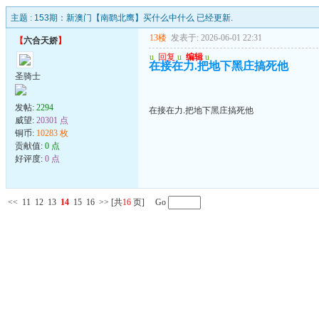
主题 :
153期：新澳门【南鹞北鹰】买什么中什么 已经更新.
13楼
发表于: 2026-06-01 22:31
【
六合天娇
】
u
回复
u
编辑
u
在接在力.把地下黑庄搞死他
圣骑士
发帖:
2294
在接在力.把地下黑庄搞死他
威望:
20301 点
铜币:
10283 枚
贡献值:
0 点
好评度:
0 点
<<
11
12
13
14
15
16
>>
[共
16
页] Go