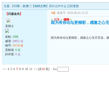
主题 :
153期：新澳门【南鹞北鹰】买什么中什么 已经更新.
6楼
发表于: 2026-06-01 22:25
【
闪逝金光
】
u
回复
u
编辑
u
因为有你论坛更精彩，感激之心
圣骑士
发帖:
2368
因为有你论坛更精彩，感激之心无尽言说，
威望:
20052 点
铜币:
10158 枚
贡献值:
0 点
好评度:
0 点
<<
4
5
6
7
8
9
10
11
>>
[共
16
页] Go