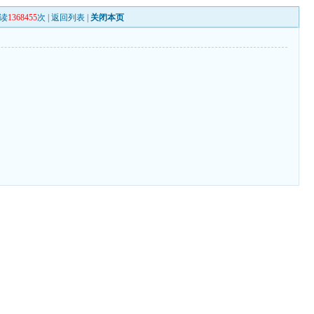
读
1368455
次 |
返回列表
|
关闭本页