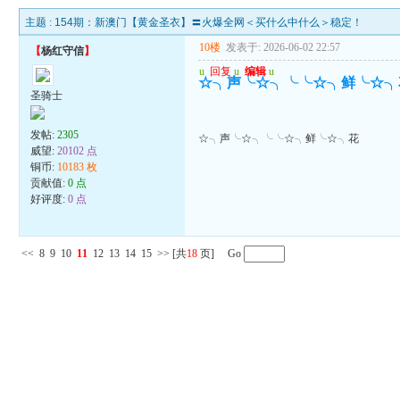
主题 :
154期：新澳门【黄金圣衣】〓火爆全网＜买什么中什么＞稳定！
10楼
发表于: 2026-06-02 22:57
【
杨红守信
】
u
回复
u
编辑
u
☆╮声╰☆╮╰╰☆╮鲜╰☆╮
圣骑士
发帖:
2305
☆╮声╰☆╮╰╰☆╮鲜╰☆╮花
威望:
20102 点
铜币:
10183 枚
贡献值:
0 点
好评度:
0 点
<<
8
9
10
11
12
13
14
15
>>
[共
18
页] Go