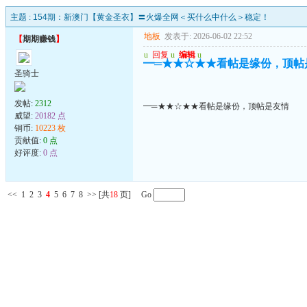
主题 :
154期：新澳门【黄金圣衣】〓火爆全网＜买什么中什么＞稳定！
地板
发表于: 2026-06-02 22:52
【
期期赚钱
】
u
回复
u
编辑
u
━═★★☆★★看帖是缘份，顶帖
圣骑士
发帖:
2312
━═★★☆★★看帖是缘份，顶帖是友情
威望:
20182 点
铜币:
10223 枚
贡献值:
0 点
好评度:
0 点
<<
1
2
3
4
5
6
7
8
>>
[共
18
页] Go