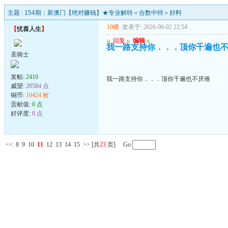
主题 :
154期：新澳门【绝对赚钱】★专业解特＜合数中特＞好料
10楼
发表于: 2026-06-02 22:54
【
忧喜人生
】
u
回复
u
编辑
u
我一路支持你．．．顶你千遍也
圣骑士
发帖:
2410
我一路支持你．．．顶你千遍也不厌倦
威望:
20584 点
铜币:
10424 枚
贡献值:
0 点
好评度:
0 点
<<
8
9
10
11
12
13
14
15
>>
[共
23
页] Go