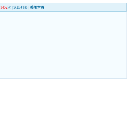
31452
次 |
返回列表
|
关闭本页