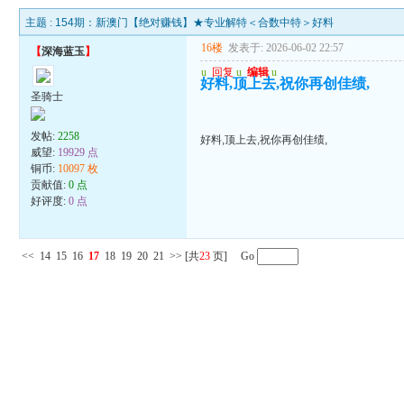
主题 :
154期：新澳门【绝对赚钱】★专业解特＜合数中特＞好料
16楼
发表于: 2026-06-02 22:57
【
深海蓝玉
】
u
回复
u
编辑
u
好料,顶上去,祝你再创佳绩,
圣骑士
发帖:
2258
好料,顶上去,祝你再创佳绩,
威望:
19929 点
铜币:
10097 枚
贡献值:
0 点
好评度:
0 点
<<
14
15
16
17
18
19
20
21
>>
[共
23
页] Go