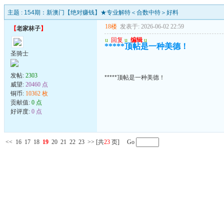
主题 :
154期：新澳门【绝对赚钱】★专业解特＜合数中特＞好料
18楼
发表于: 2026-06-02 22:59
【
老家林子
】
u
回复
u
编辑
u
*****顶帖是一种美德！
圣骑士
发帖:
2303
*****顶帖是一种美德！
威望:
20460 点
铜币:
10362 枚
贡献值:
0 点
好评度:
0 点
<<
16
17
18
19
20
21
22
23
>>
[共
23
页] Go