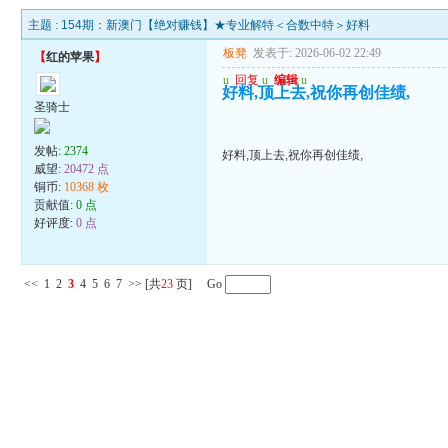
主题 :
154期：新澳门【绝对赚钱】★专业解特＜合数中特＞好料
板凳
发表于: 2026-06-02 22:49
【
红的苹果
】
u
回复
u
编辑
u
好料,顶上去,祝你再创佳绩,
圣骑士
发帖:
2374
好料,顶上去,祝你再创佳绩,
威望:
20472 点
铜币:
10368 枚
贡献值:
0 点
好评度:
0 点
<<
1
2
3
4
5
6
7
>>
[共
23
页] Go