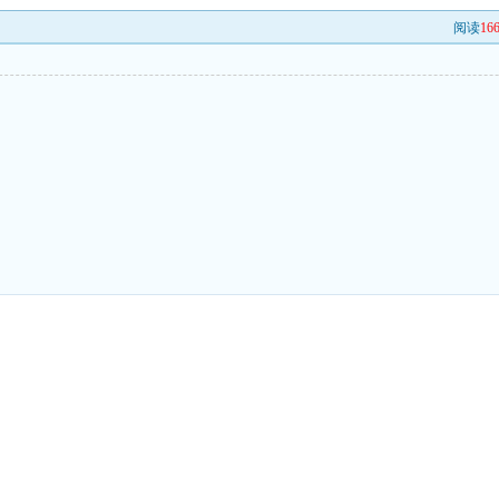
阅读
16