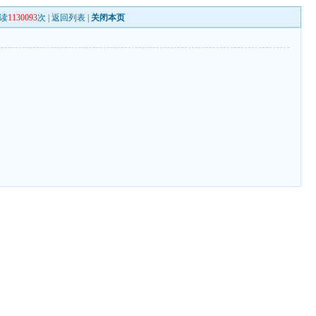
读
1130093
次 |
返回列表
|
关闭本页