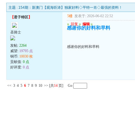
主题 :
154期：新澳门【观海听涛】独家好料◇平特一肖◇最强的资料！
5楼
发表于: 2026-06-02 22:52
【
君子特区
】
u
回复
u
编辑
u
感谢你的好料和早料
圣骑士
发帖:
2264
感谢你的好料和早料
威望:
19795 点
铜币:
10030 枚
贡献值:
0 点
好评度:
0 点
<<
3
4
5
6
7
8
9
10
>>
[共
14
页] Go