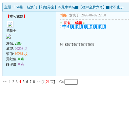
主题 :
154期：新澳门【幻境寻宝】‰最牛精装▇【稳中金牌六肖】▇永不止步
地板
发表于: 2026-06-02 22:50
【
乖巧妹妹
】
u
回复
u
编辑
u
!牛B顶顶顶顶顶顶顶顶
圣骑士
发帖:
2383
!牛B顶顶顶顶顶顶顶顶
威望:
20258 点
铜币:
10261 枚
贡献值:
0 点
好评度:
0 点
<<
1
2
3
4
5
6
7
8
>>
[共
21
页] Go