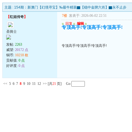
主题 :
154期：新澳门【幻境寻宝】‰最牛精装▇【稳中金牌六肖】▇永不止步
7楼
发表于: 2026-06-02 22:51
【
红姐传奇
】
u
回复
u
编辑
u
专顶高手!专顶高手!专顶高手!
圣骑士
发帖:
2263
专顶高手!专顶高手!专顶高手!
威望:
20172 点
铜币:
10218 枚
贡献值:
0 点
好评度:
0 点
<<
5
6
7
8
9
10
11
12
>>
[共
21
页] Go