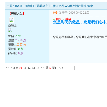
主题 :
154期：新澳门【乖乖公主】ˇˇ势在必得→“单双中特”最稳资料!
9楼
发表于: 2026-06-02 22:53
【
美丽人生
】
u
回复
u
编辑
u
您是彩民的救星，您是我们心中
圣骑士
发帖:
2397
您是彩民的救星，您是我们心中永远的高
威望:
20450 点
铜币:
10357 枚
贡献值:
0 点
好评度:
0 点
<<
7
8
9
10
11
12
13
14
>>
[共
17
页] Go