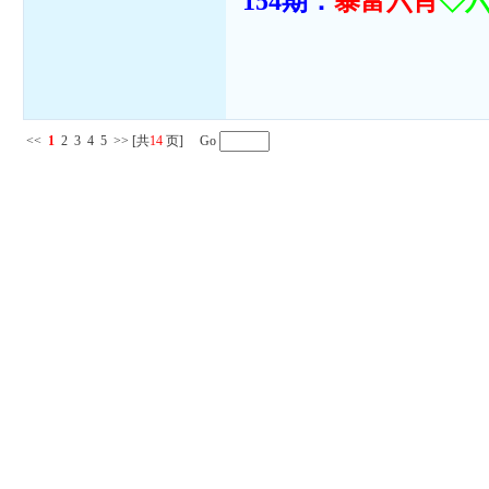
154期：
暴富六肖
◇
<<
1
2
3
4
5
>>
[共
14
页] Go