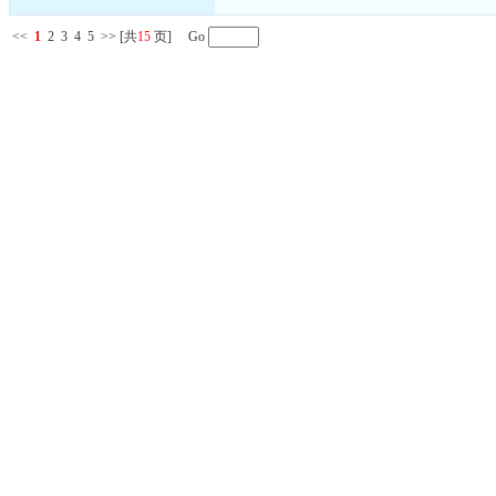
<<
1
2
3
4
5
>>
[共
15
页] Go