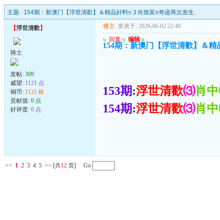
主题 :
154期：新澳门【浮世清歡】＆精品好料≤３肖致富≥奇迹再次发生.
楼主
发表于: 2026-06-02 22:40
【
浮世清歡
】
u
回复
u
编辑
u
154期：新澳门【浮世清歡】＆精
骑士
发帖:
309
威望:
1121 点
153期
:
浮世清歡
⑶
肖中
铜币:
1121 枚
贡献值:
0 点
154期
:
浮世清歡
⑶
肖中
好评度:
0 点
<<
1
2
3
4
5
>>
[共
12
页] Go