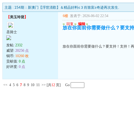
主题 :
154期：新澳门【浮世清歡】＆精品好料≤３肖致富≥奇迹再次发生.
6楼
发表于: 2026-06-02 22:54
【
美玉玲珑
】
u
回复
u
编辑
u
放在你面前你需要做什么？要支
圣骑士
发帖:
2332
放在你面前你需要做什么？要支持！支持！
威望:
20256 点
铜币:
10260 枚
贡献值:
0 点
好评度:
0 点
<<
4
5
6
7
8
9
10
11
>>
[共
12
页] Go