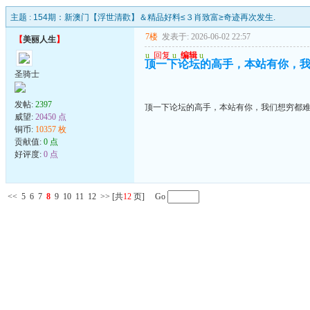
主题 :
154期：新澳门【浮世清歡】＆精品好料≤３肖致富≥奇迹再次发生.
7楼
发表于: 2026-06-02 22:57
【
美丽人生
】
u
回复
u
编辑
u
顶一下论坛的高手，本站有你，
圣骑士
发帖:
2397
顶一下论坛的高手，本站有你，我们想穷都
威望:
20450 点
铜币:
10357 枚
贡献值:
0 点
好评度:
0 点
<<
5
6
7
8
9
10
11
12
>>
[共
12
页] Go