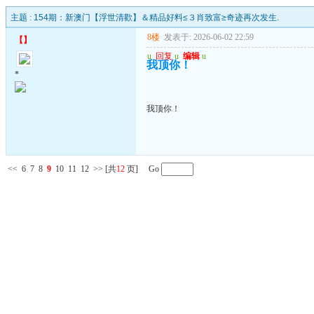
主题 :
154期：新澳门【浮世清歡】＆精品好料≤３肖致富≥奇迹再次发生.
8楼
发表于: 2026-06-02 22:59
【
】
u
回复
u
编辑
u
我顶你！
*
我顶你！
<<
6
7
8
9
10
11
12
>>
[共
12
页] Go