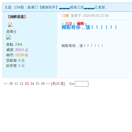
主题 :
154期：新澳门【横财到手】▃▃▃精准三肖▃▃▃己更新..
12楼
发表于: 2026-06-02 22:58
【
独醉逍遥
】
u
回复
u
编辑
u
精彩有你，顶！！！！！！
圣骑士
发帖:
2304
精彩有你，顶！！！！！！
威望:
20413 点
铜币:
10339 枚
贡献值:
0 点
好评度:
0 点
<<
10
11
12
13
14
15
16
>>
[共
16
页] Go