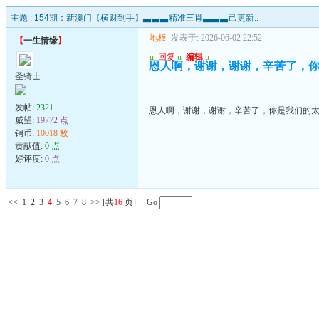
主题 :
154期：新澳门【横财到手】▃▃▃精准三肖▃▃▃己更新..
地板
发表于: 2026-06-02 22:52
【
一生情缘
】
u
回复
u
编辑
u
恩人啊，谢谢，谢谢，辛苦了，
圣骑士
发帖:
2321
恩人啊，谢谢，谢谢，辛苦了，你是我们的
威望:
19772 点
铜币:
10018 枚
贡献值:
0 点
好评度:
0 点
<<
1
2
3
4
5
6
7
8
>>
[共
16
页] Go