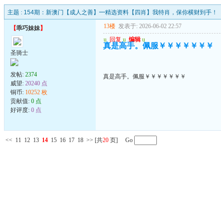
主题 :
154期：新澳门【成人之善】━精选资料【四肖】我特肖，保你横财到手！
13楼
发表于: 2026-06-02 22:57
【
乖巧妹妹
】
u
回复
u
编辑
u
真是高手。佩服￥￥￥￥￥￥￥
圣骑士
发帖:
2374
真是高手。佩服￥￥￥￥￥￥￥
威望:
20240 点
铜币:
10252 枚
贡献值:
0 点
好评度:
0 点
<<
11
12
13
14
15
16
17
18
>>
[共
20
页] Go