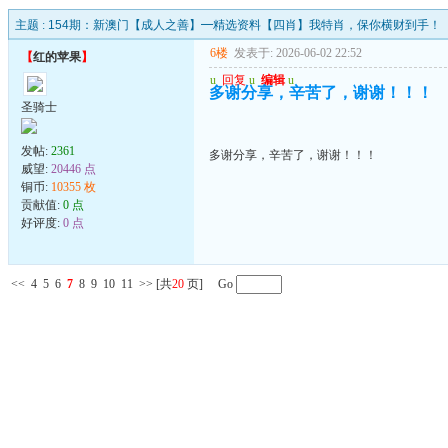
主题 :
154期：新澳门【成人之善】━精选资料【四肖】我特肖，保你横财到手！
6楼
发表于: 2026-06-02 22:52
【
红的苹果
】
u
回复
u
编辑
u
多谢分享，辛苦了，谢谢！！！
圣骑士
发帖:
2361
多谢分享，辛苦了，谢谢！！！
威望:
20446 点
铜币:
10355 枚
贡献值:
0 点
好评度:
0 点
<<
4
5
6
7
8
9
10
11
>>
[共
20
页] Go