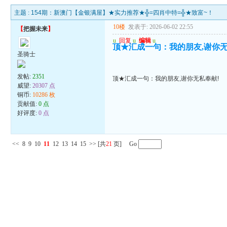
主题 :
154期：新澳门【金银满屋】★实力推荐★╬=四肖中特=╬★致富~！
10楼
发表于: 2026-06-02 22:55
【
把握未来
】
u
回复
u
编辑
u
顶★汇成一句：我的朋友,谢你无
圣骑士
发帖:
2351
顶★汇成一句：我的朋友,谢你无私奉献!
威望:
20307 点
铜币:
10286 枚
贡献值:
0 点
好评度:
0 点
<<
8
9
10
11
12
13
14
15
>>
[共
21
页] Go