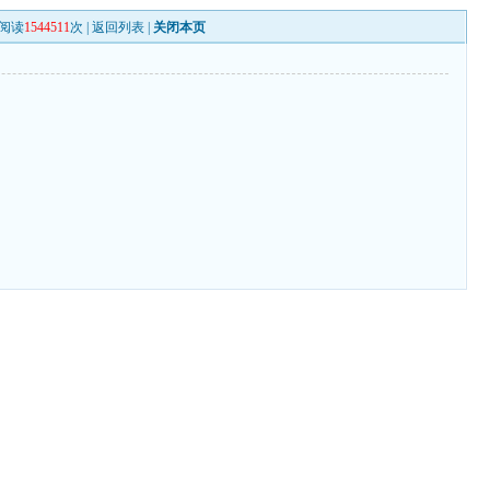
阅读
1544511
次 |
返回列表
|
关闭本页