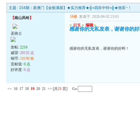
主题 :
154期：新澳门【金银满屋】★实力推荐★╬=四肖中特=╬★致富~！
18楼
发表于: 2026-06-02 23:01
【
南山风铃
】
u
回复
u
编辑
u
感谢你的无私发表，谢谢你的好
圣骑士
发帖:
2216
感谢你的无私发表，谢谢你的好料！
威望:
20132 点
铜币:
10198 枚
贡献值:
0 点
好评度:
0 点
<<
16
17
18
19
20
21
>>
[共
21
页] Go