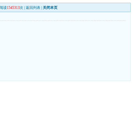
阅读
1545313
次 |
返回列表
|
关闭本页