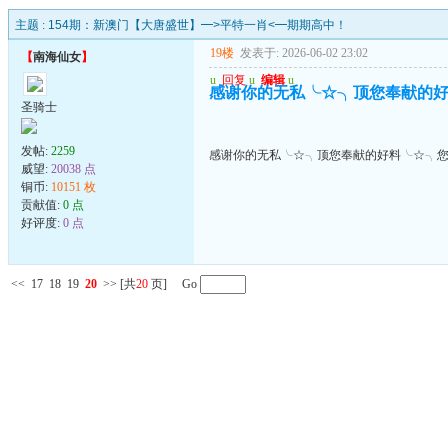
主题 :
154期：新澳门【大唐盛世】━>平特一肖<━期期高中！
19楼
发表于: 2026-06-02 23:02
【
南海仙女
】
u
回复
u
编辑
u
感谢你的无私╰☆╮顶您奉献的
圣骑士
发帖:
2259
感谢你的无私╰☆╮顶您奉献的好料╰☆╮
威望:
20038 点
铜币:
10151 枚
贡献值:
0 点
好评度:
0 点
<<
17
18
19
20
>>
[共
20
页] Go