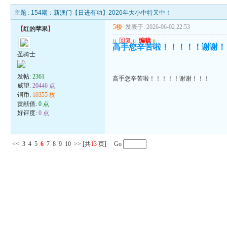
主题 :
154期：新澳门【日进有功】2026年大小中特又中！
5楼
发表于: 2026-06-02 22:53
【
红的苹果
】
u
回复
u
编辑
u
高手您辛苦啦！！！！！谢谢！
圣骑士
发帖:
2361
高手您辛苦啦！！！！！谢谢！！！
威望:
20446 点
铜币:
10355 枚
贡献值:
0 点
好评度:
0 点
<<
3
4
5
6
7
8
9
10
>>
[共
13
页] Go