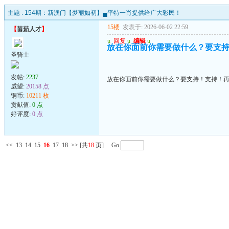
主题 :
154期：新澳门【梦丽如初】▄平特一肖提供给广大彩民！
15楼
发表于: 2026-06-02 22:59
【
茵茹人才
】
u
回复
u
编辑
u
放在你面前你需要做什么？要支
圣骑士
发帖:
2237
放在你面前你需要做什么？要支持！支持！
威望:
20158 点
铜币:
10211 枚
贡献值:
0 点
好评度:
0 点
<<
13
14
15
16
17
18
>>
[共
18
页] Go