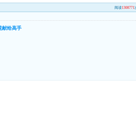
阅读
1308771
花献给高手