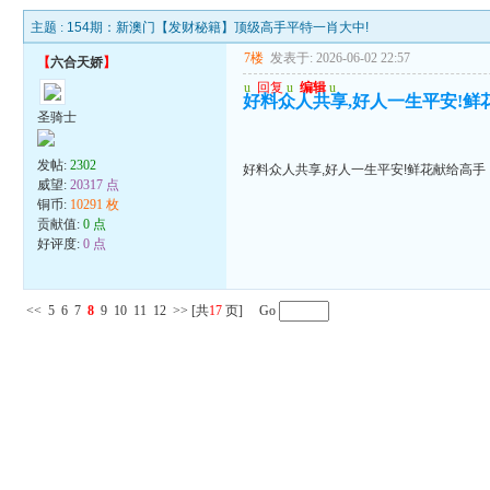
主题 :
154期：新澳门【发财秘籍】顶级高手平特一肖大中!
7楼
发表于: 2026-06-02 22:57
【
六合天娇
】
u
回复
u
编辑
u
好料众人共享,好人一生平安!鲜
圣骑士
发帖:
2302
好料众人共享,好人一生平安!鲜花献给高手
威望:
20317 点
铜币:
10291 枚
贡献值:
0 点
好评度:
0 点
<<
5
6
7
8
9
10
11
12
>>
[共
17
页] Go