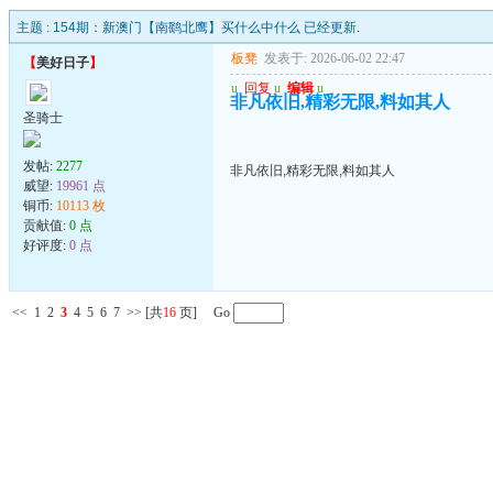
主题 :
154期：新澳门【南鹞北鹰】买什么中什么 已经更新.
板凳
发表于: 2026-06-02 22:47
【
美好日子
】
u
回复
u
编辑
u
非凡依旧,精彩无限,料如其人
圣骑士
发帖:
2277
非凡依旧,精彩无限,料如其人
威望:
19961 点
铜币:
10113 枚
贡献值:
0 点
好评度:
0 点
<<
1
2
3
4
5
6
7
>>
[共
16
页] Go