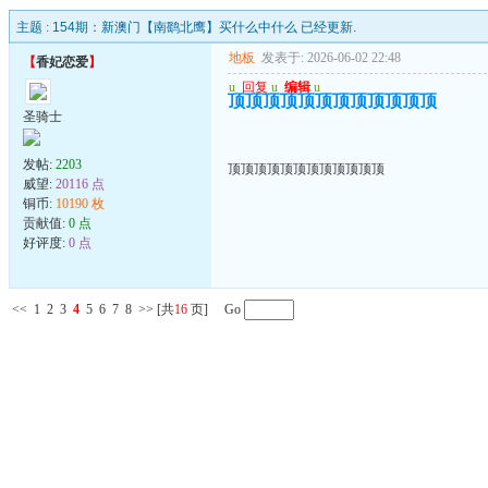
主题 :
154期：新澳门【南鹞北鹰】买什么中什么 已经更新.
地板
发表于: 2026-06-02 22:48
【
香妃恋爱
】
u
回复
u
编辑
u
顶顶顶顶顶顶顶顶顶顶顶顶
圣骑士
发帖:
2203
顶顶顶顶顶顶顶顶顶顶顶顶
威望:
20116 点
铜币:
10190 枚
贡献值:
0 点
好评度:
0 点
<<
1
2
3
4
5
6
7
8
>>
[共
16
页] Go