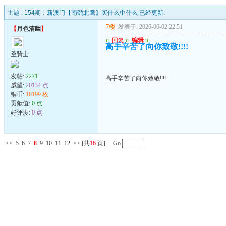
主题 :
154期：新澳门【南鹞北鹰】买什么中什么 已经更新.
7楼
发表于: 2026-06-02 22:51
【
月色清幽
】
u
回复
u
编辑
u
高手辛苦了向你致敬!!!!
圣骑士
发帖:
2271
高手辛苦了向你致敬!!!!
威望:
20134 点
铜币:
10199 枚
贡献值:
0 点
好评度:
0 点
<<
5
6
7
8
9
10
11
12
>>
[共
16
页] Go