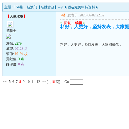
主题 :
154期：新澳门【名胜古迹】═☆★塑造完美中特资料★
7楼
发表于: 2026-06-02 22:52
【
天使玫瑰
】
u
回复
u
编辑
u
料好，人更好，坚持发表，大家
圣骑士
发帖:
2279
料好，人更好，坚持发表，大家拥戴你，
威望:
20123 点
铜币:
10194 枚
贡献值:
3 点
好评度:
0 点
<<
5
6
7
8
9
10
11
12
>>
[共
16
页] Go