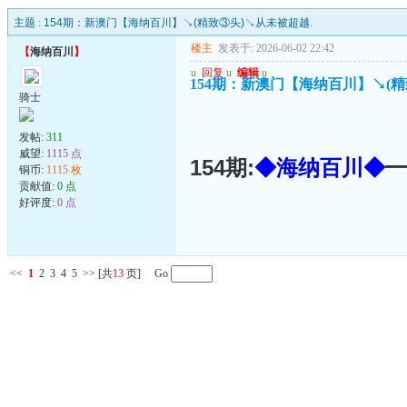
主题 :
154期：新澳门【海纳百川】↘(精致③头)↘从未被超越.
楼主
发表于: 2026-06-02 22:42
【
海纳百川
】
u
回复
u
编辑
u
154期：新澳门【海纳百川】↘(精
骑士
发帖:
311
威望:
1115 点
154期:
◆海纳百川◆
━
铜币:
1115 枚
贡献值:
0 点
好评度:
0 点
<<
1
2
3
4
5
>>
[共
13
页] Go