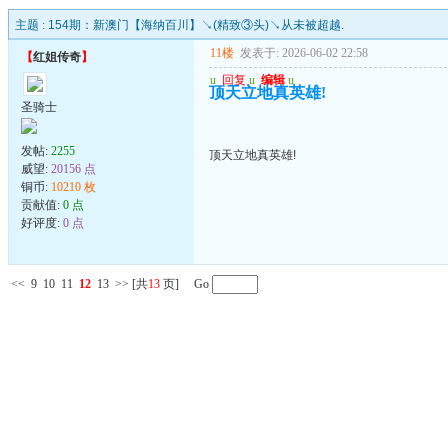
主题 :
154期：新澳门【海纳百川】↘(精致③头)↘从未被超越.
11楼
发表于: 2026-06-02 22:58
【
红姐传奇
】
u
回复
u
编辑
u
顶天立地真英雄!
圣骑士
发帖:
2255
顶天立地真英雄!
威望:
20156 点
铜币:
10210 枚
贡献值:
0 点
好评度:
0 点
<<
9
10
11
12
13
>>
[共
13
页] Go