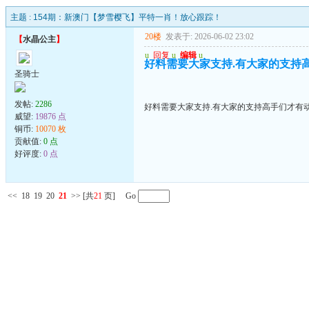
主题 :
154期：新澳门【梦雪樱飞】平特一肖！放心跟踪！
20楼
发表于: 2026-06-02 23:02
【
水晶公主
】
u
回复
u
编辑
u
好料需要大家支持.有大家的支持高手
圣骑士
发帖:
2286
好料需要大家支持.有大家的支持高手们才有动力
威望:
19876 点
铜币:
10070 枚
贡献值:
0 点
好评度:
0 点
<<
18
19
20
21
>>
[共
21
页] Go