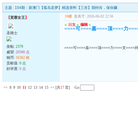
主题 :
154期：新澳门【孤岛若梦】精选资料【三肖】我特肖，保你赚.
10楼
发表于: 2026-06-02 22:56
【
芙蓉女王
】
u
回复
u
编辑
u
====可====嘉====顶====力===
圣骑士
发帖:
2379
====可====嘉====顶====力====支====持
威望:
20500 点
铜币:
10382 枚
贡献值:
0 点
好评度:
0 点
<<
8
9
10
11
12
13
14
15
>>
[共
17
页] Go