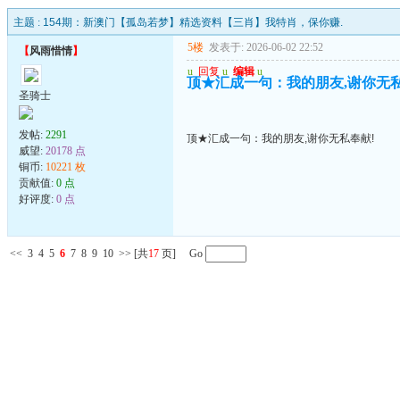
主题 :
154期：新澳门【孤岛若梦】精选资料【三肖】我特肖，保你赚.
5楼
发表于: 2026-06-02 22:52
【
风雨惜情
】
u
回复
u
编辑
u
顶★汇成一句：我的朋友,谢你无私
圣骑士
发帖:
2291
顶★汇成一句：我的朋友,谢你无私奉献!
威望:
20178 点
铜币:
10221 枚
贡献值:
0 点
好评度:
0 点
<<
3
4
5
6
7
8
9
10
>>
[共
17
页] Go