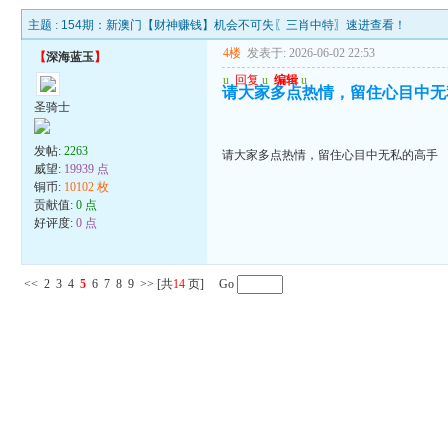
主题 :
154期：新澳门【财神赚钱】机会不可失〖三肖中特〗速进查看！
4楼
发表于: 2026-06-02 22:53
【
深海蓝玉
】
u
回复
u
编辑
u
请大家多点热情，留住心目中无
圣骑士
发帖:
2263
请大家多点热情，留住心目中无私的高手
威望:
19939 点
铜币:
10102 枚
贡献值:
0 点
好评度:
0 点
<<
2
3
4
5
6
7
8
9
>>
[共
14
页] Go