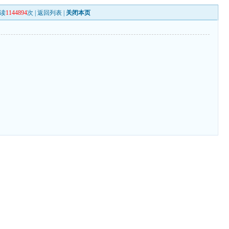
读
1144894
次 |
返回列表
|
关闭本页