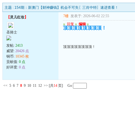
主题 :
154期：新澳门【财神赚钱】机会不可失〖三肖中特〗速进查看！
7楼
发表于: 2026-06-02 22:55
【
灵儿红妆
】
u
回复
u
编辑
u
顶顶顶顶顶顶顶顶！
圣骑士
发帖:
2413
顶顶顶顶顶顶顶顶！
威望:
20426 点
铜币:
10345 枚
贡献值:
0 点
好评度:
0 点
<<
5
6
7
8
9
10
11
12
>>
[共
14
页] Go