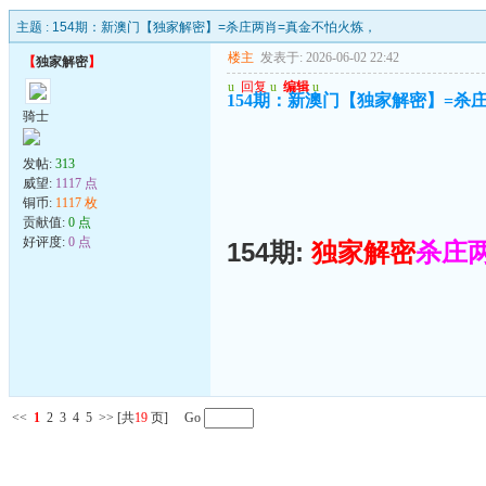
主题 :
154期：新澳门【独家解密】=杀庄两肖=真金不怕火炼，
楼主
发表于: 2026-06-02 22:42
【
独家解密
】
u
回复
u
编辑
u
154期：新澳门【独家解密】=杀
骑士
发帖:
313
威望:
1117 点
铜币:
1117 枚
贡献值:
0 点
好评度:
0 点
154期:
独家解密
杀庄
<<
1
2
3
4
5
>>
[共
19
页] Go