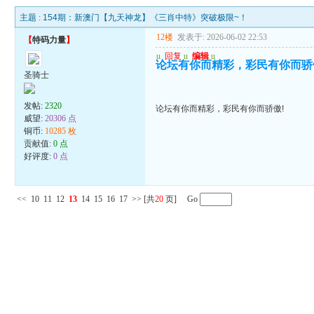
主题 :
154期：新澳门【九天神龙】《三肖中特》突破极限~！
12楼
发表于: 2026-06-02 22:53
【
特码力量
】
u
回复
u
编辑
u
论坛有你而精彩，彩民有你而骄
圣骑士
发帖:
2320
论坛有你而精彩，彩民有你而骄傲!
威望:
20306 点
铜币:
10285 枚
贡献值:
0 点
好评度:
0 点
<<
10
11
12
13
14
15
16
17
>>
[共
20
页] Go