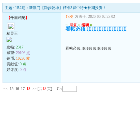
主题 :
154期：新澳门【独步乾坤】精准3肖中特★长期投资！
17楼
发表于: 2026-06-02 23:02
【
千里相见
】
u
回复
u
编辑
u
看帖必顶.顶顶顶顶顶顶顶顶
精灵王
发帖:
2317
看帖必顶.顶顶顶顶顶顶顶顶
威望:
20196 点
铜币:
10230 枚
贡献值:
0 点
好评度:
0 点
<<
15
16
17
18
>>
[共
18
页] Go