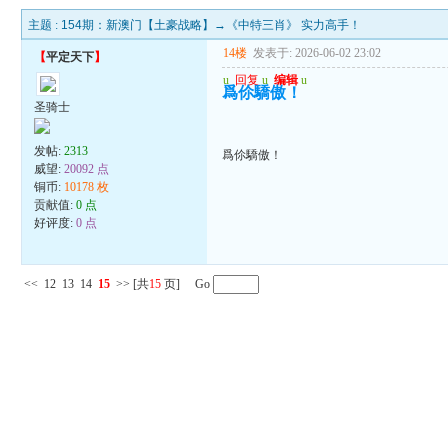
主题 :
154期：新澳门【土豪战略】→《中特三肖》 实力高手！
14楼
发表于: 2026-06-02 23:02
【
平定天下
】
u
回复
u
编辑
u
爲伱驕傲！
圣骑士
发帖:
2313
爲伱驕傲！
威望:
20092 点
铜币:
10178 枚
贡献值:
0 点
好评度:
0 点
<<
12
13
14
15
>>
[共
15
页] Go