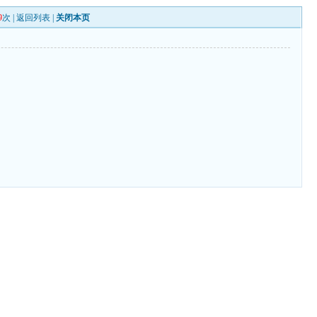
9
次 |
返回列表
|
关闭本页