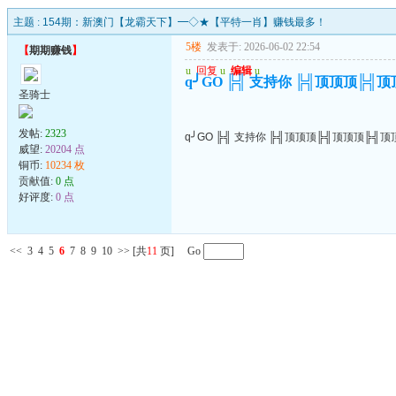
主题 :
154期：新澳门【龙霸天下】━◇★【平特一肖】赚钱最多！
5楼
发表于: 2026-06-02 22:54
【
期期赚钱
】
u
回复
u
编辑
u
q╯GO ╠╣ 支持你 ╠╣顶顶顶╠╣
圣骑士
发帖:
2323
q╯GO ╠╣ 支持你 ╠╣顶顶顶╠╣顶顶顶╠╣顶
威望:
20204 点
铜币:
10234 枚
贡献值:
0 点
好评度:
0 点
<<
3
4
5
6
7
8
9
10
>>
[共
11
页] Go