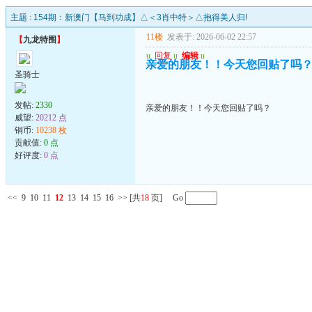
主题 :
154期：新澳门【马到功成】△＜3肖中特＞△抱得美人归!
11楼
发表于: 2026-06-02 22:57
【
九龙特围
】
u
回复
u
编辑
u
亲爱的朋友！！今天您回贴了吗
圣骑士
发帖:
2330
亲爱的朋友！！今天您回贴了吗？
威望:
20212 点
铜币:
10238 枚
贡献值:
0 点
好评度:
0 点
<<
9
10
11
12
13
14
15
16
>>
[共
18
页] Go