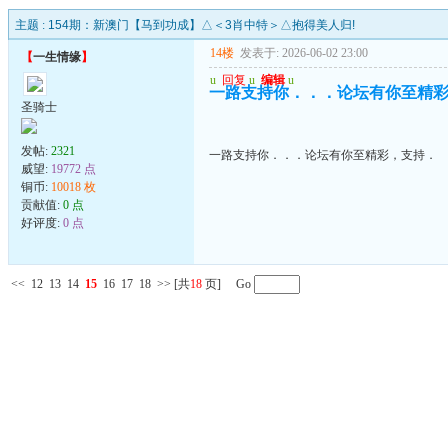
主题 :
154期：新澳门【马到功成】△＜3肖中特＞△抱得美人归!
14楼
发表于: 2026-06-02 23:00
【
一生情缘
】
u
回复
u
编辑
u
一路支持你．．．论坛有你至精
圣骑士
发帖:
2321
一路支持你．．．论坛有你至精彩，支持．
威望:
19772 点
铜币:
10018 枚
贡献值:
0 点
好评度:
0 点
<<
12
13
14
15
16
17
18
>>
[共
18
页] Go